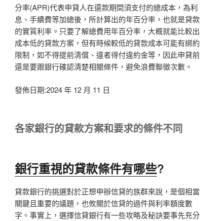
分率(APR)代表申貸人在還款期間須支付的總成本，為利
息、手續費等加總後，所計算出的年百分率，也就是貸款
的實質利率。只要了解總費用年百分率，大概就能比較出
成本低的貸款方案，但有時候較低的貸款成本可能有綁約
限制，如不得提前清償、違者得付違約金等，因此申貸前
還是要跟銀行確認清楚相關條件，避免浪費聯徵次數。
發佈日期:2024 年 12 月 11 日
各家銀行的貸款方案和要求的條件不同
銀行重視的貸款條件有哪些
?
貸款銀行的挑選對於正想申辦信貸的族群來說，是個相當
關鍵且重要的議題，也攸關於信貸的過件與利率額度數
字。事實上，選擇信貸銀行有一些攻略及秘訣要事先充分