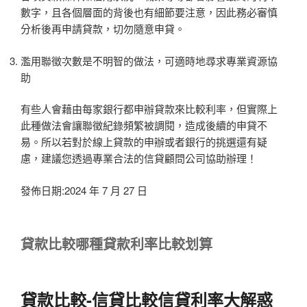
數字，且各個層面的背後也有細節要注意，因此務必審慎
分析後再申請貸款，切勿隨意申貸。
濫用聯徵次數是不明智的做法，可適時地尋求專業資源協
助
有些人會藉由每家銀行都申辦貸款來比較利率，但實際上
此種做法會讓聯徵紀錄頻繁被調閱，造成後續的申貸不
易。所以若對於線上貸款的申辦或者銀行的挑選還有疑
慮，建議您透過專業合法的信貸顧問公司協助辦理！
發佈日期:2024 年 7 月 27 日
貸款比較哪種貸款利率比較划算
貸款比較
-信貸比較信貸利率大解惑