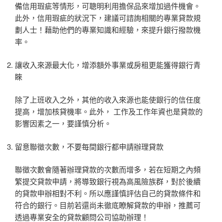
備信用瑕疵等情形，可聰明利用擔保品來增加過件機會。
此外，信用瑕疵的狀況下，建議可諮詢相關的專業貸款規
劃人士！藉助他們的專業知識和經驗，來提升銀行撥款機
率。
讓收入來源最大化，增添額外事業或房租更能獲得銀行青
睞
除了上班收入之外，其他的收入來源也能使銀行的信任度
提高，增加核貸機率。此外， 工作及工作年資也是貸款的
影響因素之一，要謹慎分析。
留意聯徵次數，不要每間銀行都申請辦理貸款
聯徵次數會隨著辦理貸款的次數而增多，若在短期之內頻
繁提交貸款申請，將導致銀行視為高風險族群，對於後續
的貸款申辦相對不利。所以應謹慎評估自己的貸款條件和
符合的銀行。目前若還尚未徹底瞭解貸款的申辦，推薦可
透過專業安全的貸款顧問公司協助辦理！