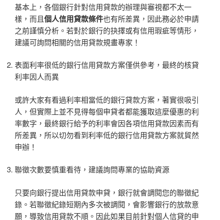
基本上，各個銀行針對信用貸款的辦理與審視都不太一
樣，而且
個人信用貸款條件
也有所差異，因此務必於申請
之前謹慎分析。若對於銀行的抉擇或有信用瑕疵等情形，
建議可詢問相關的信用貸款規畫專家！
表面利率很低的銀行信用貸款方案僅供參考，最終的核貸
利率因人而異
或許大家有看過利率相當低的銀行貸款方案，著實很吸引
人，但實際上並不見得每個申貸者都能獲取這麼優惠的利
率數字，最終銀行給予的利率會因各項信用貸款因素而有
所差異，所以切勿看到利率低的銀行信用貸款方案就貿然
申辦！
聯徵次數要慎重看待，建議詢問專業的協助資源
只要向銀行提出信用貸款申貸，銀行就會調閱您的聯徵紀
錄。若聯徵紀錄短期內多次被調閱，會影響銀行的放款意
願，導致信用貸款不順。因此如果目前針對個人信貸的申