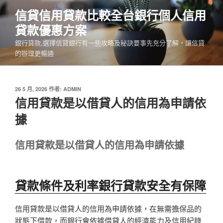
跳
信貸信用貸款比較全台銀行個人信用
至
貸款優惠方案
主
要
銀行貸款,選擇信貸銀行有一些攻略及秘訣要事先充分了解，讓信貸
內
的辦理更暢通
容
發
26 5 月, 2026
作者:
ADMIN
佈
信用貸款是以借貸人的信用為申請依
於
據
信用貸款是以借貸人的信用為申請依據
貸款條件及利率銀行貸款安全有保障
信用貸款是以借貸人的信用為申請依據，在無需擔保品的
狀態下借款，而銀行會依據借貸人的經濟能力及信用紀錄